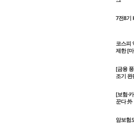
7전8기 
코스피 
제한 [
[금융 풍
조기 완
[보험·
꾼다 外
암보험도 