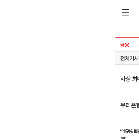
기후·에너지
금융
전체기사
사상 최
우리은행
“15% 
크’