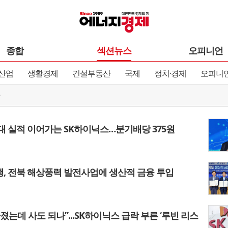
종합
섹션뉴스
오피니언
산업
생활경제
건설부동산
국제
정치·경제
오피니
대 실적 이어가는 SK하이닉스…분기배당 375원
, 전북 해상풍력 발전사업에 생산적 금융 투입
빠졌는데 사도 되나”...SK하이닉스 급락 부른 ‘루빈 리스