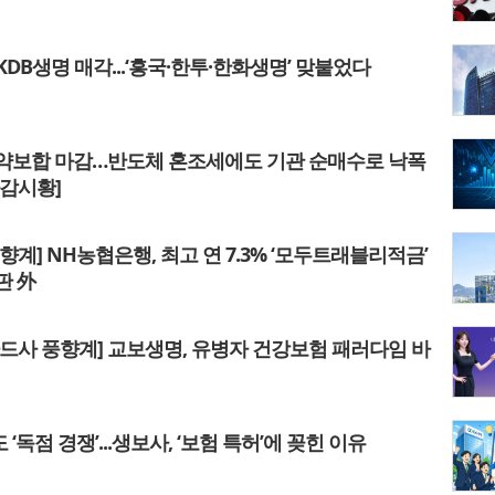
KDB생명 매각...‘흥국·한투·한화생명’ 맞붙었다
약보합 마감…반도체 혼조세에도 기관 순매수로 낙폭
마감시황]
향계] NH농협은행, 최고 연 7.3% ‘모두트래블리적금’
판 外
카드사 풍향계] 교보생명, 유병자 건강보험 패러다임 바
‘독점 경쟁’...생보사, ‘보험 특허’에 꽂힌 이유