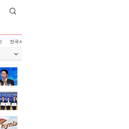
언
전국·사회
기획연재
전체기사