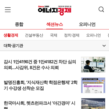
종합
섹션뉴스
오피니언
생활경제
건설부동산
국제
정치·경제
오피니언
대학·공기관
감시 1만4190건 중 1만4182건 차단 심의
의뢰…사감위, 8건은 수사 의뢰
발명진흥회, ‘지식재산학 학점은행제’ 2학
기 수강생 선착순 모집
한국마사회, 렛츠런파크서 ‘야간경마’ 시
행