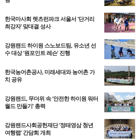
한국마사회 렛츠런파크 서울서 ‘단거리
최강자’ 맞대결 성사
강원랜드 하이원 스노보드팀, 유소년 선
수 대상 ‘원포인트 레슨’ 진행
한국농어촌공사, 미래세대와 농어촌 가
치 공유
강원랜드, 무더위 속 ‘안전한 하이원 워터
월드 만들기’ 총력
강원랜드사회공헌재단 ‘정태영삼 청년
여행랩’ 간담회 개최