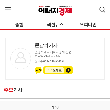
종합
섹션뉴스
오피니언
문남석 기자
안녕하세요 에너지경제 신문
문남석 기자 입니다.
ans7200@ekn.kr
전국부
주요
기사
1
/
0