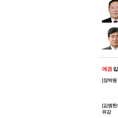
에경
칼
[장박원
[김병헌
유감