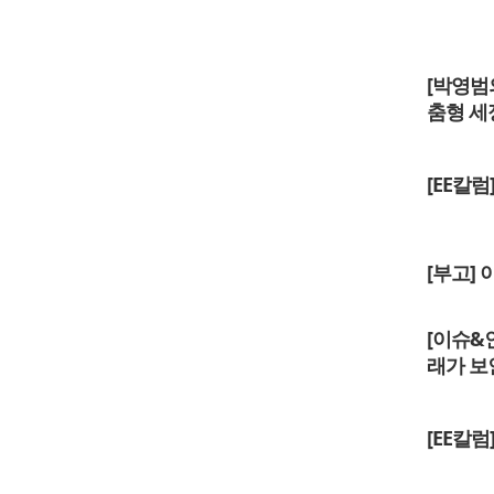
[박영범
춤형 세
[EE칼
[부고]
[이슈&
래가 보
[EE칼