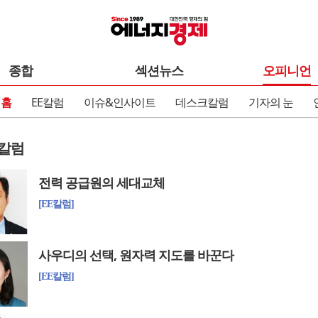
종합
섹션뉴스
오피니언
 홈
EE칼럼
이슈&인사이트
데스크칼럼
기자의 눈
칼럼
전력 공급원의 세대교체
[EE칼럼]
사우디의 선택, 원자력 지도를 바꾼다
[EE칼럼]