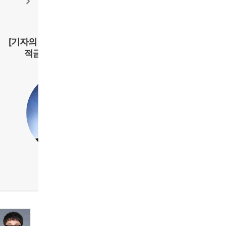
[기자의 눈] 대기업만 웃은 ‘생산
[기자의 눈] 지갑 속 
적금융’, 의미 되새길 때
는 ‘교통 행정’의