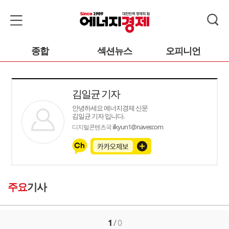
종합
섹션뉴스
오피니언
김일균 기자
안녕하세요 에너지경제 신문
김일균 기자 입니다.
ilkyun1@naver.com
디지털콘텐츠국
주요
기사
1
/
0