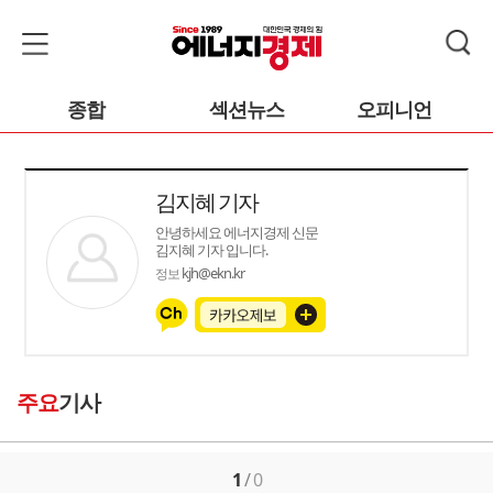
종합
섹션뉴스
오피니언
김지혜 기자
안녕하세요 에너지경제 신문
김지혜 기자 입니다.
kjh@ekn.kr
정보
주요
기사
1
/
0