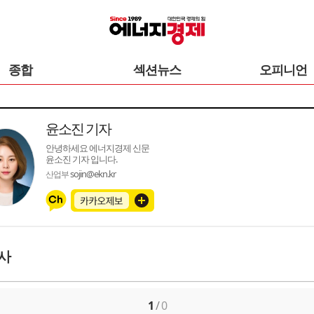
종합
섹션뉴스
오피니언
윤소진 기자
안녕하세요 에너지경제 신문
윤소진 기자 입니다.
sojin@ekn.kr
산업부
사
1
/
0