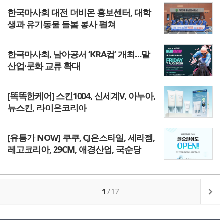
한국마사회 대전 더비온 홍보센터, 대학
생과 유기동물 돌봄 봉사 펼쳐
한국마사회, 남아공서 ‘KRA컵’ 개최…말
산업·문화 교류 확대
[똑똑한케어] 스킨1004, 신세계V, 아누아,
뉴스킨, 라이온코리아
[유통가 NOW] 쿠쿠, CJ온스타일, 세라젬,
레고코리아, 29CM, 애경산업, 국순당
1
/
17