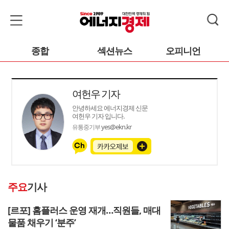
종합
섹션뉴스
오피니언
여헌우 기자
안녕하세요 에너지경제 신문
여헌우 기자 입니다.
yes@ekn.kr
유통중기부
주요
기사
[르포] 홈플러스 운영 재개…직원들, 매대
물품 채우기 ‘분주’