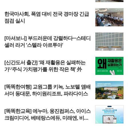
한국마사회, 폭염 대비 전국 경마장 긴급
점검 실시
[마셔보니] 부드러운데 강렬하다···스테디
셀러 라거 ‘스텔라 아르투아’
[신간도서 출간] ‘왜 재활용은 실패하는
가’·‘주식 가치평가를 위한 작은 책’ 外
[똑똑한여행] 교원그룹 키녹, 노보텔 앰배
서더 동대문, 하이원리조트, 파라다이스
[똑똑한교육] 에누마, 웅진컴퍼스, 아이스
크림미디어, 베테랑스에듀, 미래엔, 비상
교육, 공단기