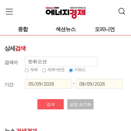
종합
섹션뉴스
오피니언
상세
검색
검색어
제목
제목+본문
키워드
~
기간
검색
설정 초기화
뉴스
검색결과