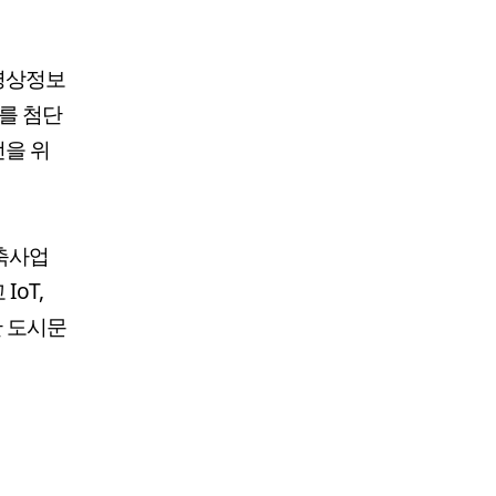
영상정보
V를 첨단
전을 위
축사업
oT,
한 도시문