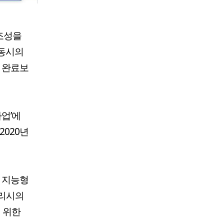
조성을
안동시의
업 완료보
업’에
 2020년
, 지능형
우리시의
 위한