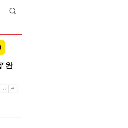
’ 완
가