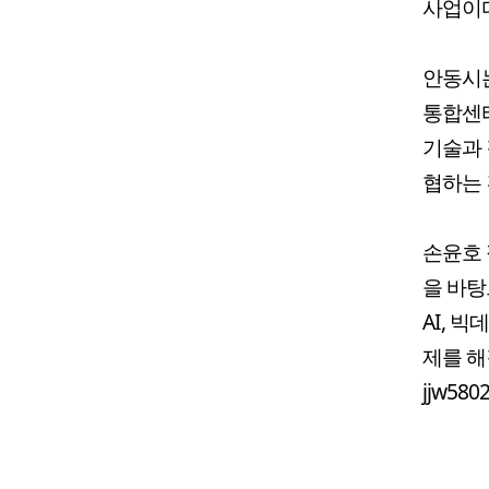
사업이다
안동시
통합센터
기술과 
협하는 
손윤호
을 바탕
AI, 
제를 해
jjw580