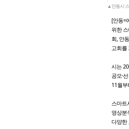
▲안동시 스
[안동=
위한 스
회, 안
고회를 
시는 2
공모·선정
11월부
스마트시
영상분석
다양한