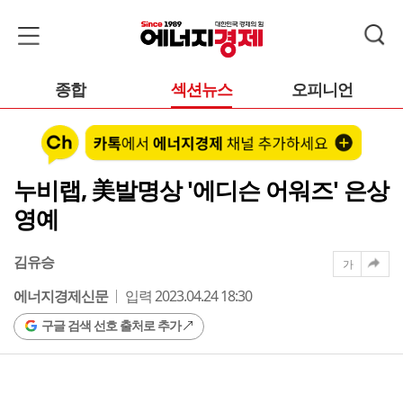
종합
섹션뉴스
오피니언
누비랩, 美발명상 '에디슨 어워즈' 은상
영예
김유승
가
에너지경제신문
입력 2023.04.24 18:30
구글 검색 선호 출처로 추가