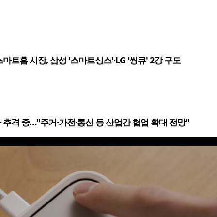
마트홈 시장, 삼성 '스마트싱스'·LG '씽큐' 2강 구도
 추격 중…"주거·가전·통신 등 산업간 협업 확대 전망"