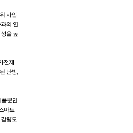
2위 사업
품과의 연
의성을 높
 가전제
된 난방,
전제품뿐만
 스마트
 저감량도