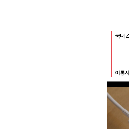
국내 스
이통사