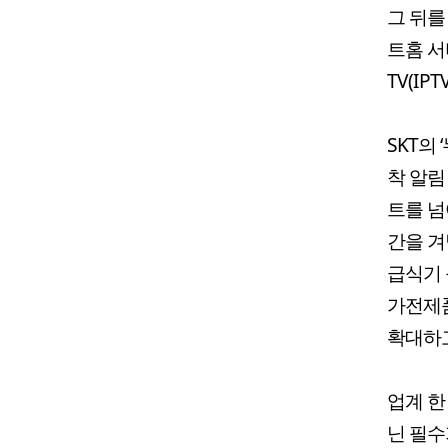
그 뒤를
트홈 서
TV(I
SKT의
착 알림
트를 넘
간을 겨
급식기 
가전제품
확대하고
업계 한
닌 필수