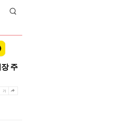
시장 주
가