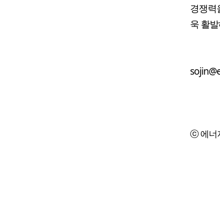
경쟁력을
욱 활발
sojin@e
ⓒ 에너