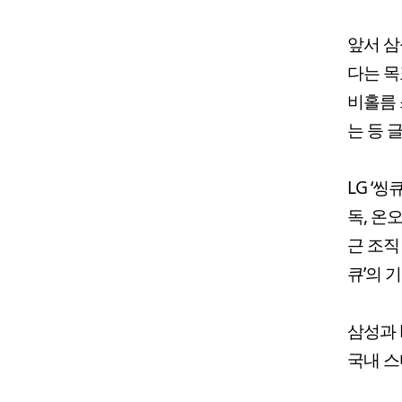
앞서 삼
다는 목
비홀름 
는 등 
LG ‘
독, 온
근 조직
큐’의 
삼성과 
국내 스