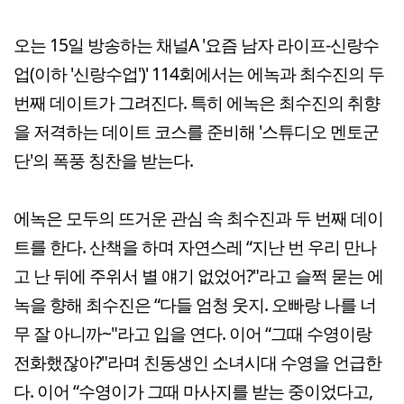
오는 15일 방송하는 채널A '요즘 남자 라이프-신랑수
업(이하 '신랑수업')' 114회에서는 에녹과 최수진의 두
번째 데이트가 그려진다. 특히 에녹은 최수진의 취향
을 저격하는 데이트 코스를 준비해 '스튜디오 멘토군
단'의 폭풍 칭찬을 받는다.
에녹은 모두의 뜨거운 관심 속 최수진과 두 번째 데이
트를 한다. 산책을 하며 자연스레 “지난 번 우리 만나
고 난 뒤에 주위서 별 얘기 없었어?"라고 슬쩍 묻는 에
녹을 향해 최수진은 “다들 엄청 웃지. 오빠랑 나를 너
무 잘 아니까~"라고 입을 연다. 이어 “그때 수영이랑
전화했잖아?"라며 친동생인 소녀시대 수영을 언급한
다. 이어 “수영이가 그때 마사지를 받는 중이었다고,