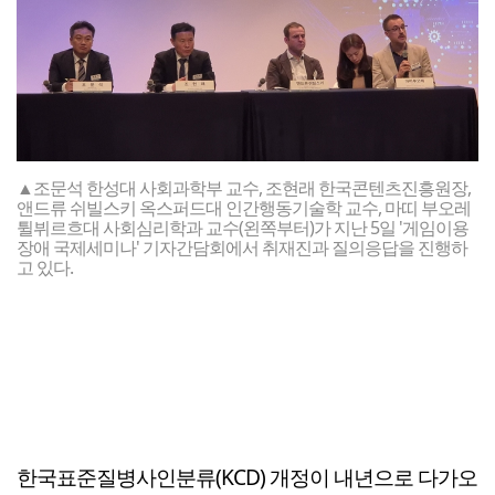
▲조문석 한성대 사회과학부 교수, 조현래 한국콘텐츠진흥원장,
앤드류 쉬빌스키 옥스퍼드대 인간행동기술학 교수, 마띠 부오레
튈뷔르흐대 사회심리학과 교수(왼쪽부터)가 지난 5일 '게임이용
장애 국제세미나' 기자간담회에서 취재진과 질의응답을 진행하
고 있다.
한국표준질병사인분류(KCD) 개정이 내년으로 다가오