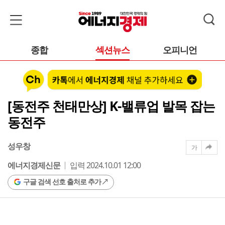
종합
섹션뉴스
오피니언
[동전주 천태만상] K-밸류업 발목 잡는
동전주
성우창
가
에너지경제신문
입력 2024.10.01 12:00
구글 검색 선호 출처로 추가