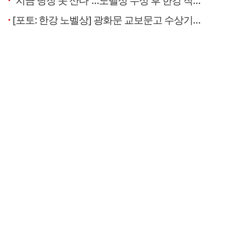
“지금 당장 못 산다”…노벨상 수상 후 한강 작품 ‘불티’
[포토: 한강 노벨상] 광화문 교보문고 수상기념 특별매대 등장