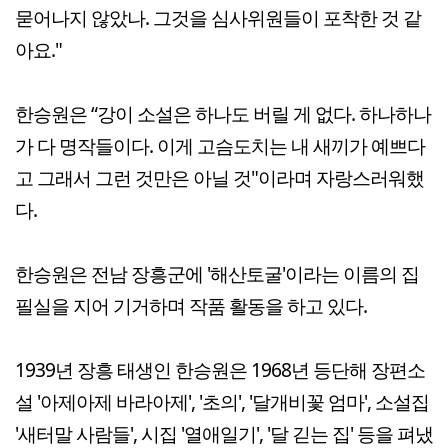
묻어나지 않았나. 그것을 심사위원들이 포착한 것 같
아요."
한승원은 “강이 소설은 하나도 버릴 게 없다. 하나하나
가 다 명작들이다. 이게 고슴도치는 내 새끼가 예쁘다
고 그래서 그런 것만은 아닐 것"이라며 자랑스러워했
다.
한승원은 전남 장흥군에 '해산토굴'이라는 이름의 집
필실을 지어 기거하며 작품 활동을 하고 있다.
1939년 장흥 태생인 한승원은 1968년 등단해 장편소
설 '아제아제 바라아제', '초의', '달개비꽃 엄마', 소설집
'새터말 사람들', 시집 '열애일기', '달 긷는 집' 등을 펴냈