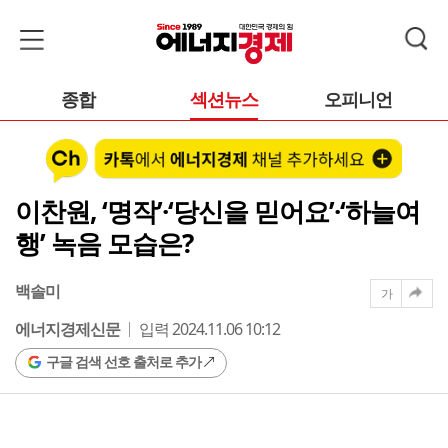
종합
섹션뉴스
오피니언
이찬원, ‘명작’·‘당신을 믿어요’·‘하늘여
행’ 녹음 모습은?
백솔미
가
에너지경제신문
입력 2024.11.06 10:12
구글 검색 선호 출처로 추가