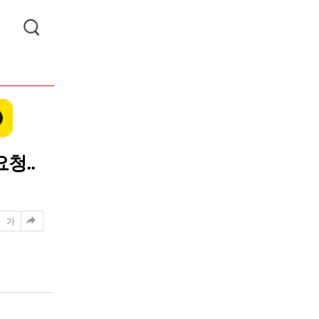
청..
가