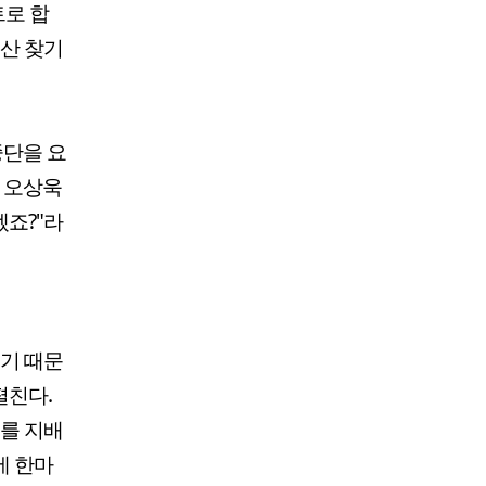
트로 합
유산 찾기
중단을 요
던 오상욱
겠죠?"라
있기 때문
펼친다.
를 지배
에 한마