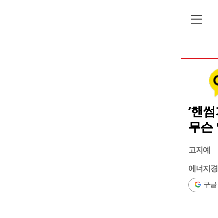
‘핸썸
무슨 
고지예
에너지경
구글