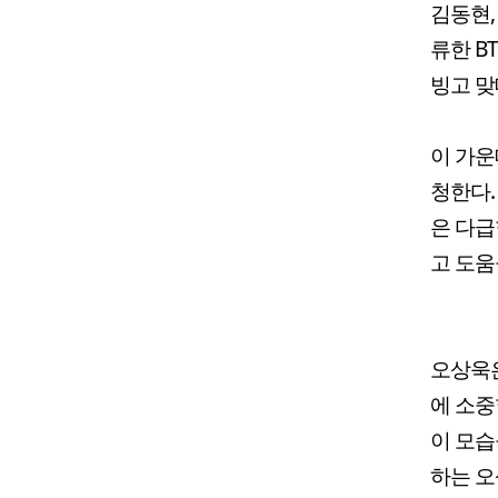
김동현,
류한 B
빙고 맞
이 가운
청한다.
은 다급
고 도움
오상욱은
에 소중
이 모습
하는 오