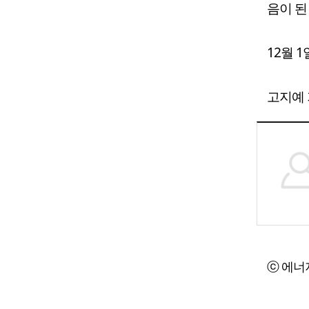
음이 된
12월 1
고지예 기
ⓒ 에너