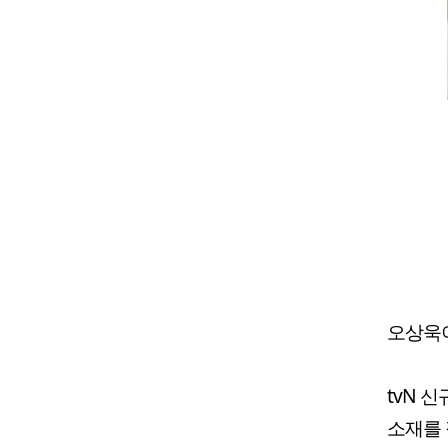
오상욱이
tvN 
소재를 