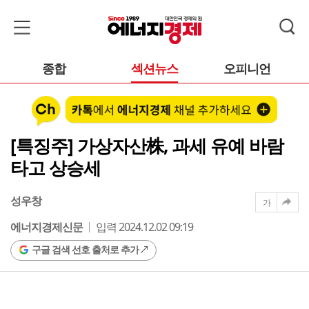
종합
섹션뉴스
오피니언
[특징주] 가상자산株, 과세 유예 바람
타고 상승세
성우창
가
에너지경제신문
입력 2024.12.02 09:19
구글 검색 선호 출처로 추가