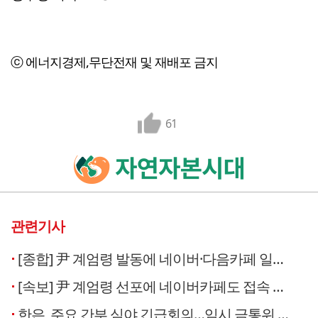
ⓒ 에너지경제,무단전재 및 재배포 금지
61
관련기사
[종합] 尹 계엄령 발동에 네이버·다음카페 일시 마비…PC·모바일 접속 일부 오류
[속보] 尹 계엄령 선포에 네이버카페도 접속 마비…네이버 “확인 중”
한은, 주요 간부 심야 긴급회의…임시 금통위 거쳐 대응 조치 발표