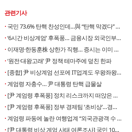
관련기사
국민 73.6% 탄핵 찬성인데…與 “탄핵 막겠다” vs 野 “반드시 할 것”
‘6시간 비상계엄’ 후폭풍… 금융시장 외국인부터 이탈
이재명·한동훈株 상한가 직행… 증시는 이미 탄핵정국
‘원전·대왕고래’ 尹 정책 테마주에 덮친 한파
[종합] 尹 비상계엄 선포에 IT업계도 우왕좌왕…온라인 접속 마비에 재택근무도
계엄령 자충수… 尹 대통령 탄핵 급물살
[尹 계엄령 후폭풍] 정치 리스크까지 떠앉은 환율…“1450원 도달 가능성”
[尹 계엄령 후폭풍] 정부 경제팀 ‘초비상’…경제살리기 현안도 ‘올 스톱’
계엄령 파동에 놀란 여행업계 “외국관광객 수 떨어질라”
[尹 대통령 비상 계엄 사태 여론조사] 국민 10명 중 7명 “탄핵 찬성”