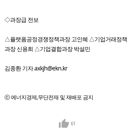
◇과장급 전보
△플랫폼공정경쟁정책과장 고인혜 △기업거래정책
과장 신용희 △기업결합과장 박설민
김종환 기자 axkjh@ekn.kr
ⓒ 에너지경제,무단전재 및 재배포 금지
61