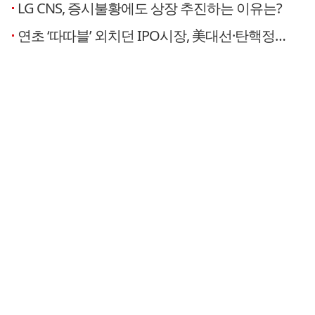
LG CNS, 증시불황에도 상장 추진하는 이유는?
연초 ‘따따블’ 외치던 IPO시장, 美대선·탄핵정국에 ‘급속냉각’