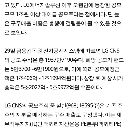
고 있다. LG에너지솔루션 이후 오랜만에 등장한 공모
규모 1조원 이상 대어급 공모주라는 점에서다. 단 높
은 구주매출 비중은 흥행에 걸림돌이 될 수 있을 것으
로 보인다.
29일 금융감독원 전자공시시스템에 따르면 LG CNS
의 공모 주식은 총 1937만7190주다. 희망 공모가 밴드
는 5만3700∼6만1900원으로, 이에 따라 공모예정금
액은 1조406억∼1조1994억원이다. 상장 후 예상 시가
총액은 5조2027억∼5조9972억원 수준이다.
LG CNS의 공모주식 중 절반(968만8595주)은 기존 주
주의 지분을 매각하는 구주 매출로 구성됐다. 이는 재
무적투자자(FI)인 맥쿼리자산운용 PE본부(맥쿼리PE)