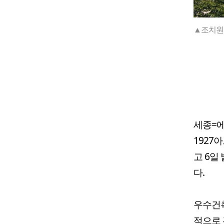
▲조치원
세종=에
1927
고 6일
다.
우수건축
적으로 