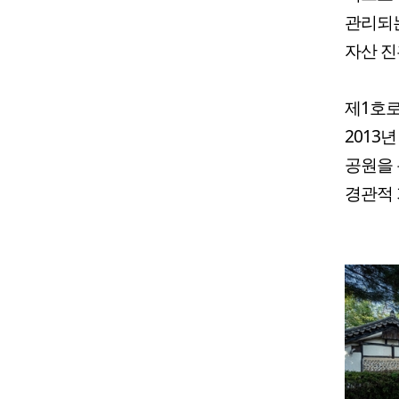
관리되는
자산 진
제1호로
2013
공원을 
경관적 