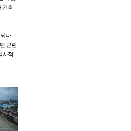
차 건축
용되다
었던 근린
역사적·