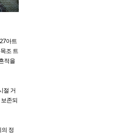
27아트
 목조 트
 흔적을
시절 거
잘 보존되
시의 정