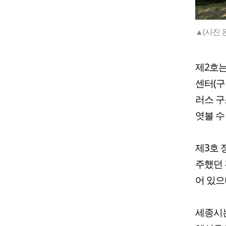
▲(사진 
제2호는
센터(구
러스 구
엿볼 수
제3호 
주했던 
어 있으
세종시는