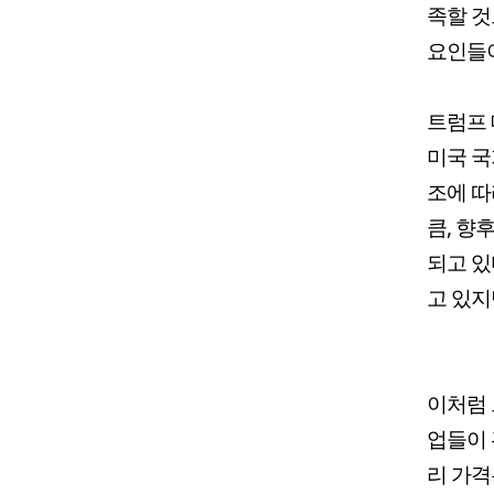
족할 것
요인들이
트럼프 
미국 국
조에 따
큼, 향
되고 있
고 있지
이처럼 
업들이 
리 가격