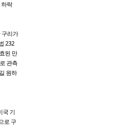
 하락
산 구리가
 232
발효된 만
으로 관측
길 원하
미국 기
으로 구