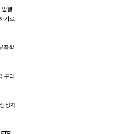
채 발행
자하기로
 부족할
국 구리
 상장지
 ETF는