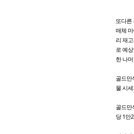
또다른 
매체 마
리 재고
로 예상
한 나머
골드만삭
물 시세
골드만삭
당 1만