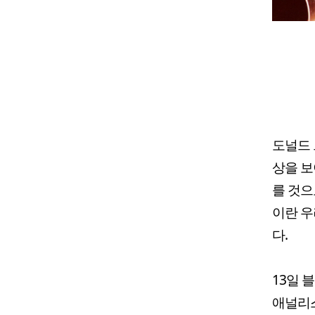
도널드 
상을 보
를 것으
이란 우
다.
13일 
애널리스