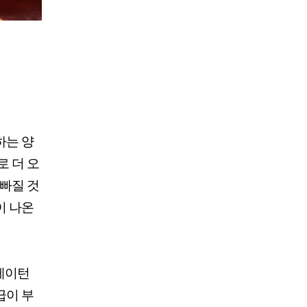
하는 양
로 더 오
 빠질 것
이 나온
레이턴
급이 부