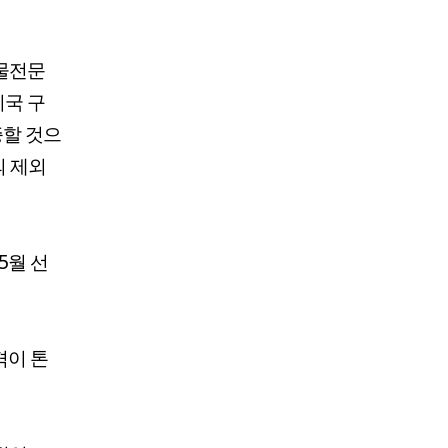
광물전문
미국 구
증할 것으
의 제외
5월 선
격이 톤