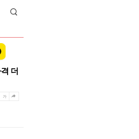
격 더
가