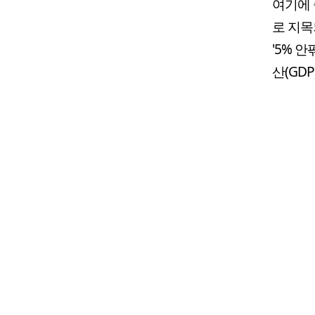
여기에 
로 지목
'5% 
산(GD