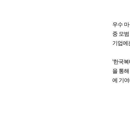
우수 마
중 모범
기업에는
'한국복
을 통해
에 기여