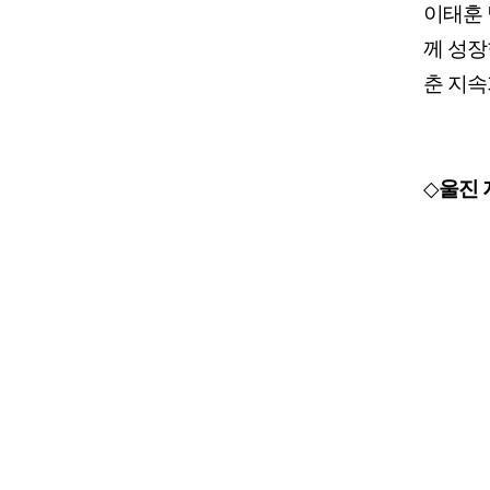
이태훈 
께 성장
춘 지속
◇
울진 