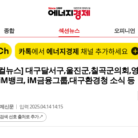
종합
섹션뉴스
오피니언
로컬뉴스] 대구달서구,울진군,칠곡군의회,
iM뱅크, iM금융그룹,대구환경청 소식 등
제신문
입력 2025.04.14 14:15
 검색 선호 출처로 추가