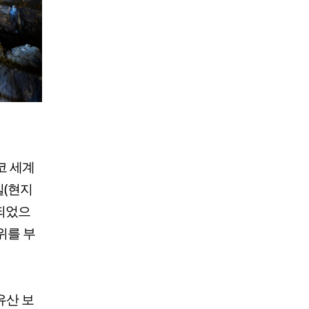
코 세계
일(현지
결되었으
위를 부
유산 보