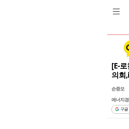
[E-
의회,
손중모
에너지경
구글