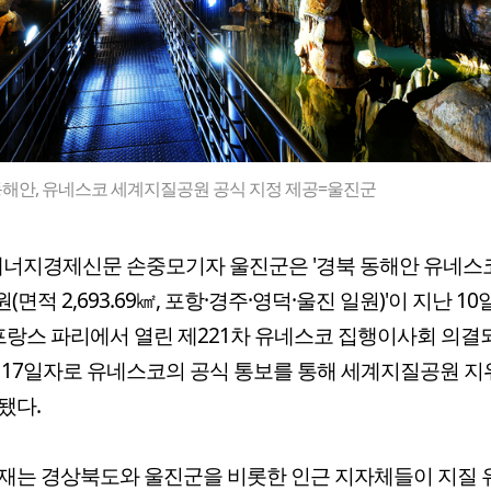
동해안, 유네스코 세계지질공원 공식 지정 제공=울진군
너지경제신문 손중모기자 울진군은 '경북 동해안 유네스
면적 2,693.69㎢, 포항·경주·영덕·울진 일원)'이 지난 10
 프랑스 파리에서 열린 제221차 유네스코 집행이사회 의
 17일자로 유네스코의 공식 통보를 통해 세계지질공원 지
됐다.
재는 경상북도와 울진군을 비롯한 인근 지자체들이 지질 