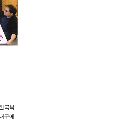
'한국복
 대구에