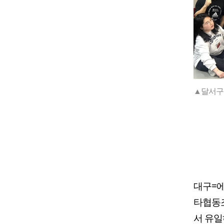
▲달서구 
대구=에
타협동조
서 유일