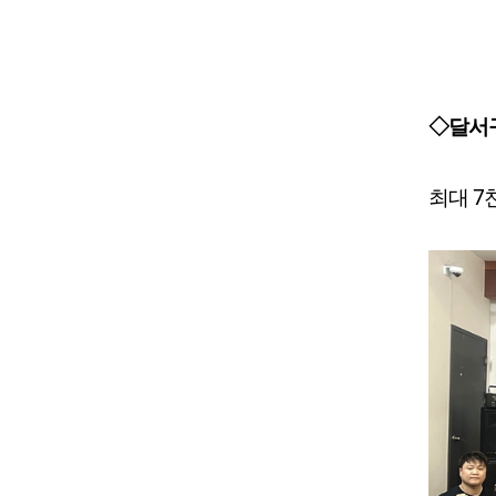
◇달서구
최대 7