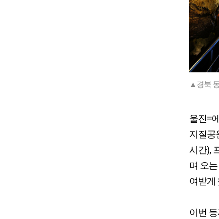
▲경북 
울진=에
지질공원(
시간),
며 오는
여받게 
이번 등