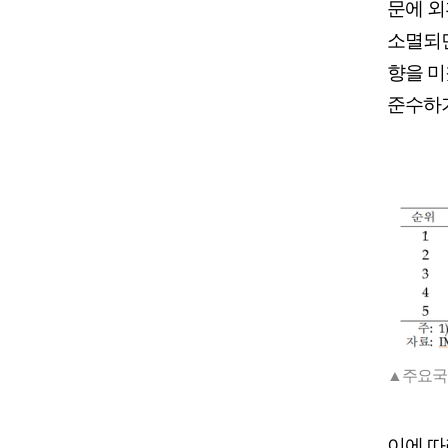
문에 외
소멸되
향을 미
준수하기
▲주요국
이에 따