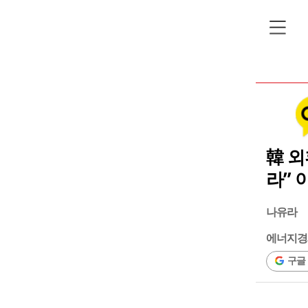
韓 외
라” 
나유라
에너지경
구글