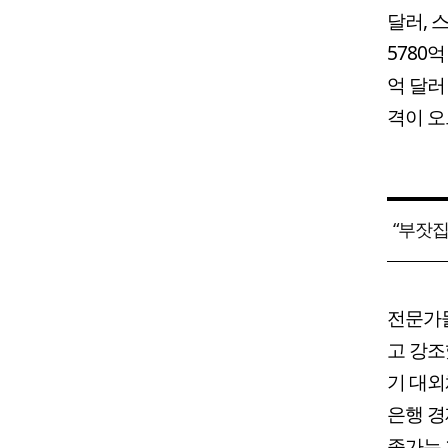
달러, 스
5780억
억 달러
격이 오
“부잣집
전문가들
고 강조
기 대외
은행 경
종가는 1