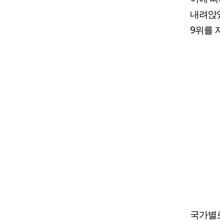
내려앉았
9위를 
국가별로