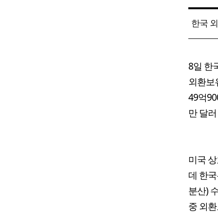
한국 외
8일 한
외환보유
49억90
만 달러
미국 상
데 한국
분산) 
중 외환