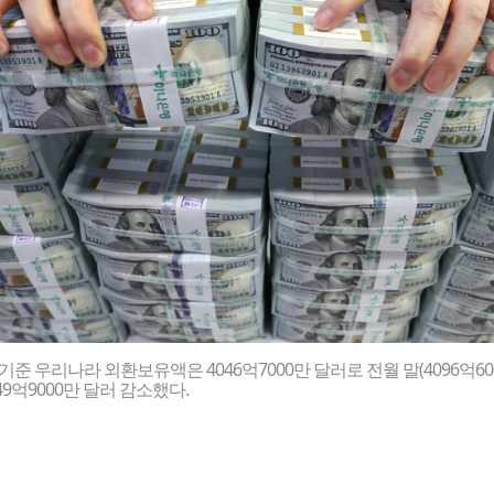
 기준 우리나라 외환보유액은 4046억7000만 달러로 전월 말(4096억60
49억9000만 달러 감소했다.