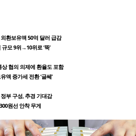
말 외환보유액 50억 달러 급감
규모 9위→10위로 ‘뚝’
통상 협의 의제에 환율도 포함
유액 증가세 전환 ‘글쎄’
 정부 구성, 추경 기대감
1300원선 안착 무게