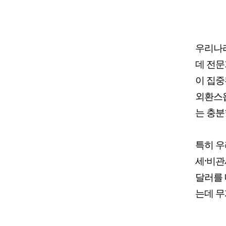
우리나라
데 전문
이 집중
외환스
는 충분
특히 우
세·비관
달러를
는데 무