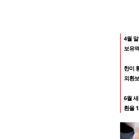
4월 
보유액 
한미 
외환보
6월 새
환율 