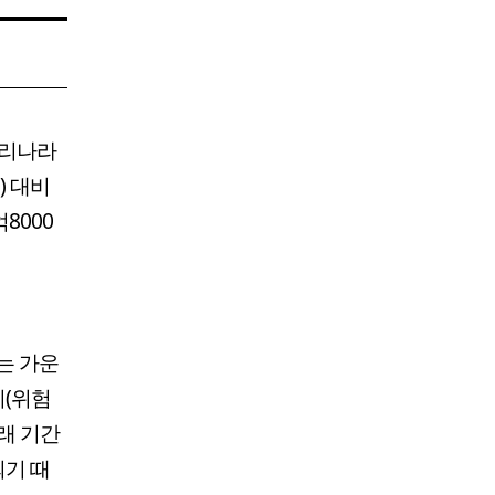
우리나라
) 대비
8000
는 가운
지(위험
래 기간
되기 때