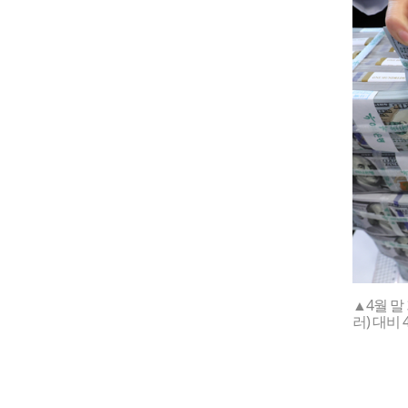
▲4월 말
러) 대비 