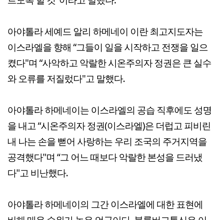
아야톨라 세예드 알리 하메네이 이란 최고지도자는
이스라엘을 향해 “그들이 일을 시작하고 전쟁을 일으
켰다"며 “사악하고 악랄한 시온주의자 정권은 큰 실수
와 오류를 저질렀다"고 말했다.
아야톨라 하메네이는 이스라엘의 공습 직후에도 성명
을 내고 “시온주의자 정권(이스라엘)은 더럽고 피비린
내 나는 손을 뻗어 사랑하는 우리 조국의 주거지역을
공격했다"며 “그 어느 때보다 악랄한 본성을 드러냈
다"고 비난했다.
아야톨라 하메네이의 그간 이스라엘에 대한 표현에
비해 매우 수위가 높은 언급이다. 블룸버그통신은 이