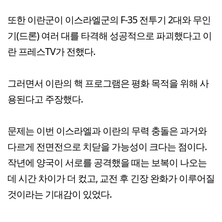
또한 이란군이 이스라엘군의 F-35 전투기 2대와 무인
기(드론) 여러 대를 타격해 성공적으로 파괴했다고 이
란 프레스TV가 전했다.
그러면서 이란의 핵 프로그램은 평화 목적을 위해 사
용된다고 주장했다.
문제는 이번 이스라엘과 이란의 무력 충돌은 과거와
다르게 전면전으로 치닫을 가능성이 크다는 점이다.
작년에 양국이 서로를 공격했을 때는 보복이 나오는
데 시간 차이가 더 컸고, 교전 후 긴장 완화가 이루어질
것이라는 기대감이 있었다.