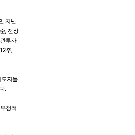
만 지난
준, 전장
 기관투자
12주,
 지도자들
다.
 부정적