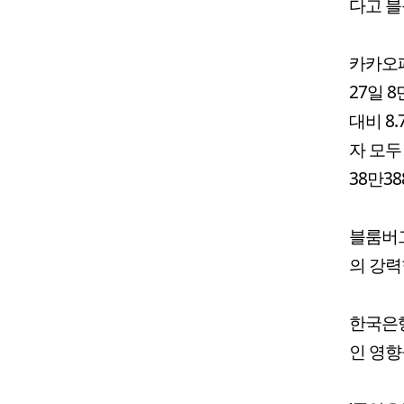
다고 블
카카오페
27일 
대비 8
자 모두
38만3
블룸버그
의 강력
한국은
인 영향