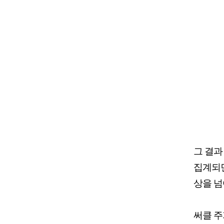
그 결과
집계되면
상을 넘
써클 주