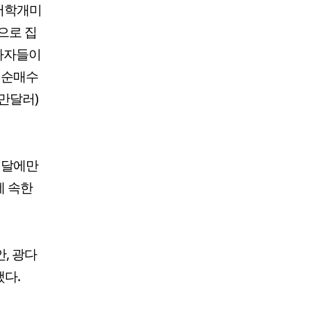
 서학개미
으로 집
투자자들이
 순매수
32만달러)
이달에만
에 속한
, 광다
다.