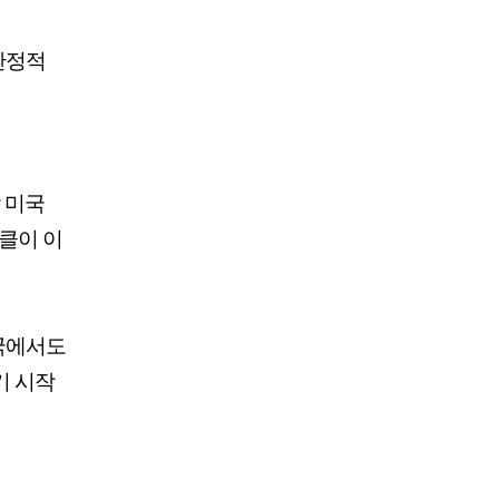
안정적
달 미국
써클이 이
국에서도
기 시작