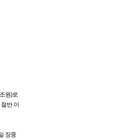
4조원)로
 절반 이
일 장중