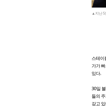
▲지난 5
스테이블
가가 빠
있다.
30일 
들의 주
갖고 있