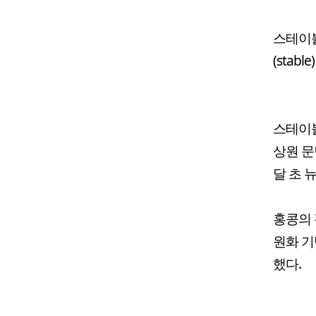
스테이
(sta
스테이블
상원 문
달 초 
홍콩의
원화 기
했다.