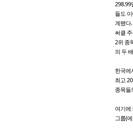
298.
들도 이
계됐다.
써클 주
2위 종목
의 두 
한국에
최고 2
종목들의
여기에 
그룹(에