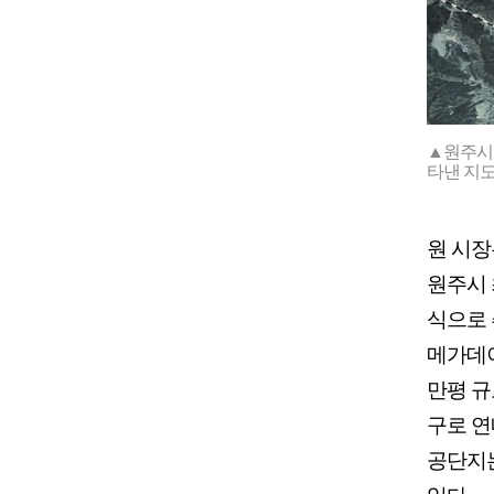
▲원주시
타낸 지도
원 시장
원주시 
식으로 
메가데이
만평 
구로 연
공단지는