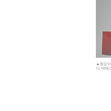
▲원강수
다. 박에