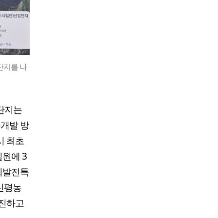
단지를 나
업단지는
동개발 방
시 최초
원에 3
회발전특
 신평농
추진하고