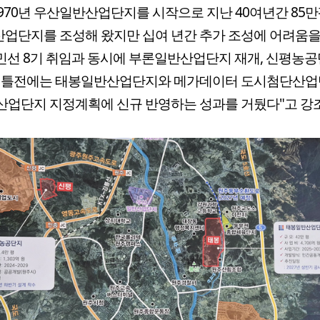
1970년 우산일반산업단지를 시작으로 지난 40여년간 85만
산업단지를 조성해 왔지만 십여 년간 추가 조성에 어려움
“민선 8기 취임과 동시에 부론일반산업단지 재개, 신평농공
 이틀전에는 태봉일반산업단지와 메가데이터 도시첨단산
업단지 지정계획에 신규 반영하는 성과를 거뒀다"고 강