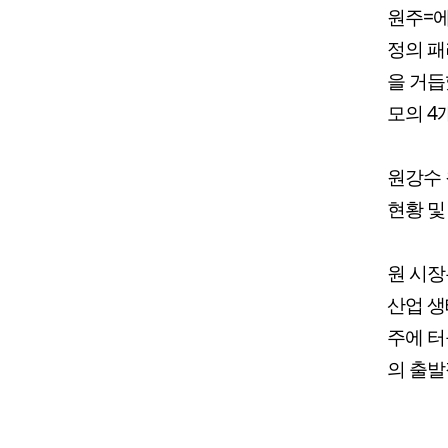
원주=에
정의 패
을 거듭
모의 4
원강수 
현황 및
원 시장
산업 생
주에 터
의 출발