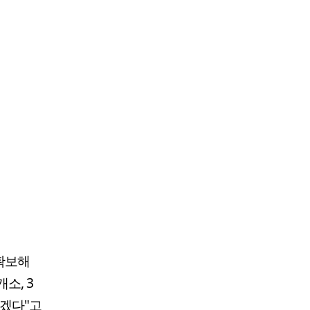
 확보해
소, 3
가겠다"고