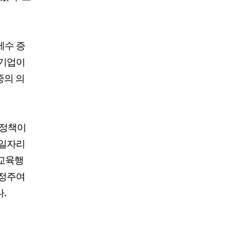
세수 증
 기업이
중의 의
지정책이
 일자리
･교육행
 정주여
.