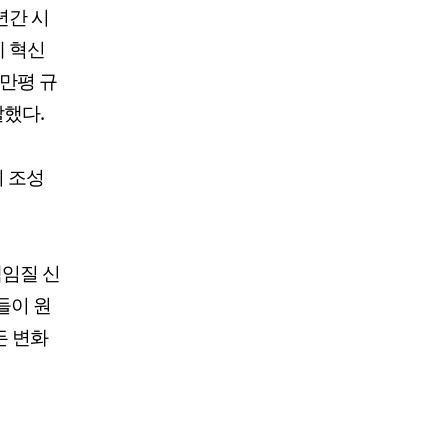
년간 시
에 혁신
3만평 규
말했다.
지 조성
책임질 신
들이 원
든 변화