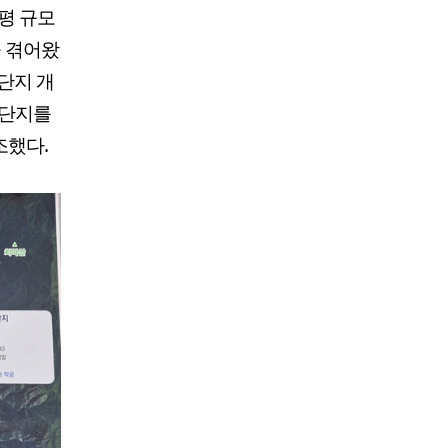
평 규모
을 겪어왔
단지 개
업단지를
조했다.