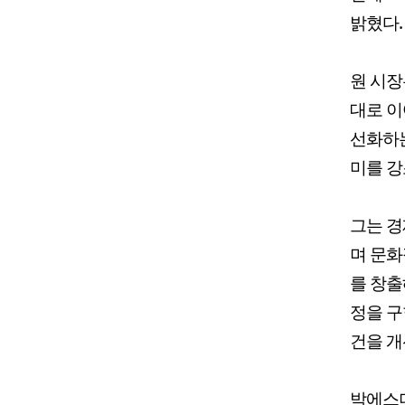
밝혔다.
원 시장
대로 이
선화하는
미를 강
그는 경
며 문화
를 창출
정을 구
건을 개
박에스더 