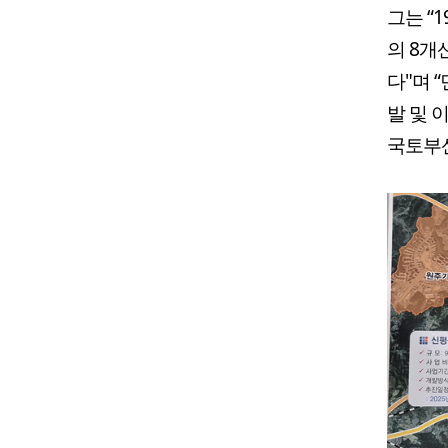
그는 “
의 8개
다"며 
발 및
국토부산