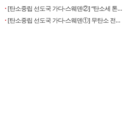
[탄소중립 선도국 가다-스웨덴②] “탄소세 톤당 118유로 부과, 국민 수용성 위해 근로소득세 낮춰”
[탄소중립 선도국 가다-스웨덴①] 무탄소 전력 99%…송전제약 문제는 한국과 동병상련