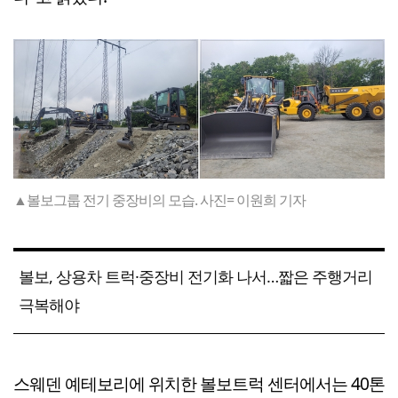
▲볼보그룹 전기 중장비의 모습. 사진= 이원희 기자
볼보, 상용차 트럭·중장비 전기화 나서…짧은 주행거리
극복해야
스웨덴 예테보리에 위치한 볼보트럭 센터에서는 40톤