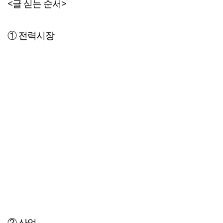
<글 싣는 순서>
① 전력시장
② 산업