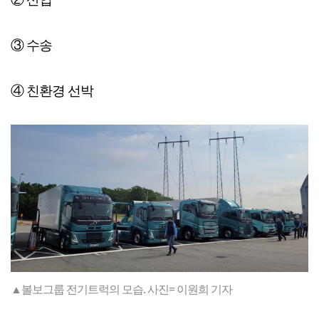
③ 수송
④ 친환경 선박
▲볼보그룹 전기트럭의 모습. 사진= 이원희 기자