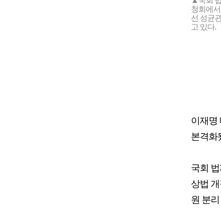
▲국회 법
청회에서 
선 성균
고 있다.
이재명 
본격화
국회 법
상법 개
원 분리