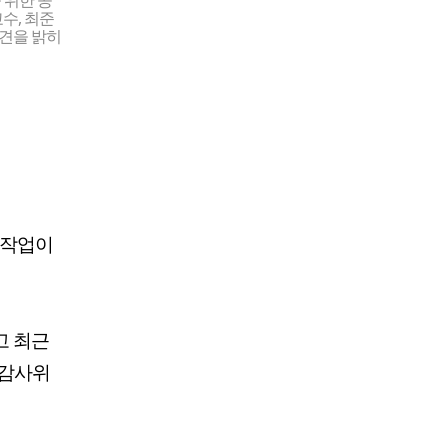
 위한 공
수, 최준
견을 밝히
 작업이
고 최근
'감사위