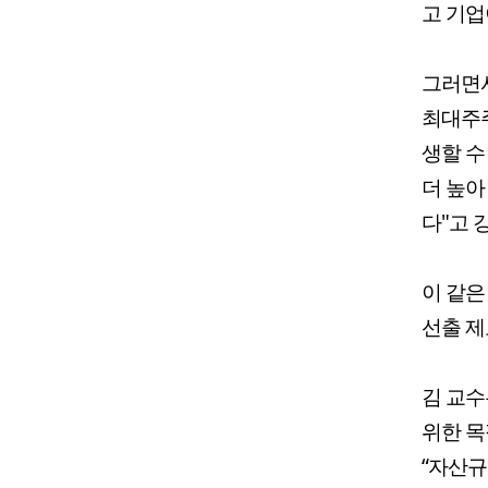
고 기업
그러면서
최대주주
생할 수
더 높아
다"고 
이 같은
선출 제
김 교수
위한 목
“자산규