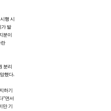
 시행 시
제가 발
 지분이
바란
원 분리
전망했다.
방지하기
다"면서
미만 기