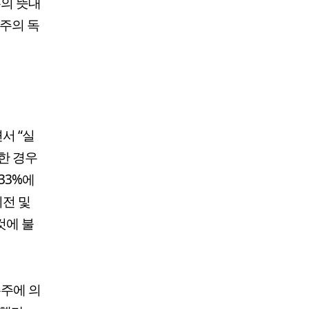
주의 뜻대
주주의 독
서 “실
과한 경우
33%에
이전 및
것에 불
주주에 의