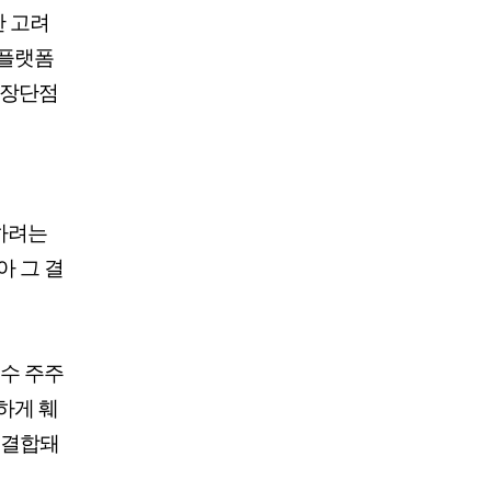
찬 고려
동플랫폼
 장단점
하려는
 그 결
소수 주주
하게 훼
 결합돼