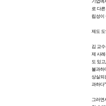
기업에서
로 다른
립성이 
제도 도
김 교수
제 사례
도 있고
불과하다
상실되는
과하다"
그러면서