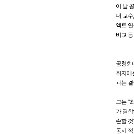
이 날 
대 교수
액트 연
비교 등
공청회
취지에는
과는 결
그는 “
가 결합
손할 것
동시 적