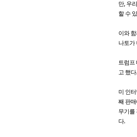
만, 우
할 수 
이와 함
나토가 
트럼프 
고 했다
미 인터
째 판매
무기를 
다.