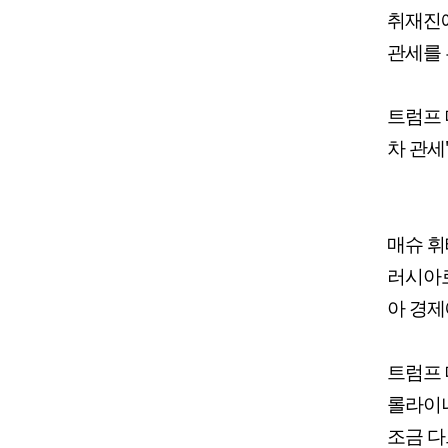
취재진에
관세를 
트럼프 
차 관세
매슈 휘
러시아로
아 경제
트럼프 
롤라이나
조금 다