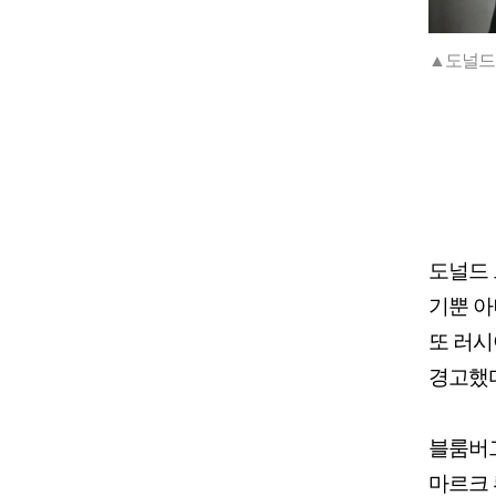
▲도널드 
도널드 
기뿐 아
또 러시
경고했다
블룸버그
마르크 