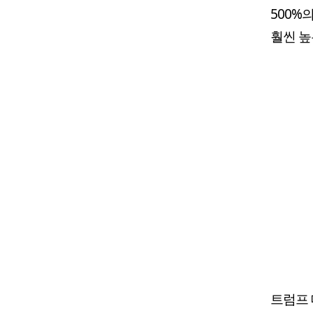
500%
훨씬 높
트럼프 