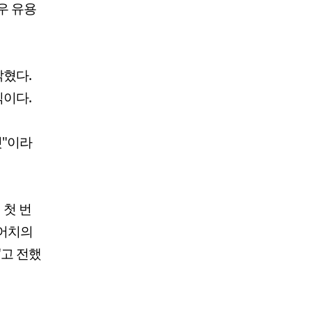
우 유용
밝혔다.
식이다.
것"이라
 첫 번
)어치의
"고 전했