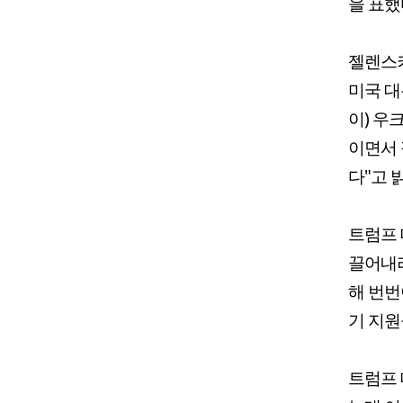
을 표했
젤렌스키
미국 대
이) 우
이면서 
다"고 
트럼프 
끌어내려
해 번번
기 지원
트럼프 