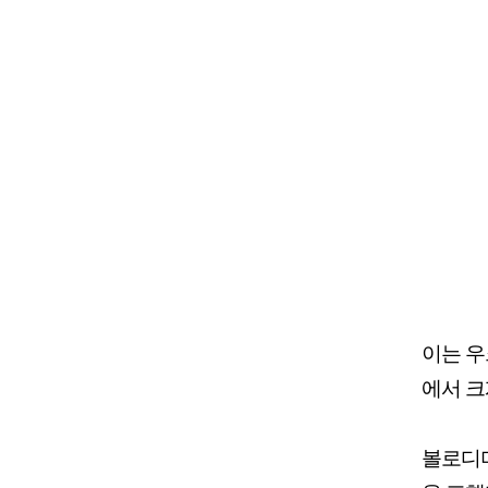
이는 우
에서 크
볼로디