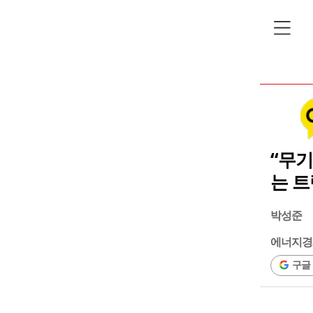
“무
는 
박성준
에너지경
구글