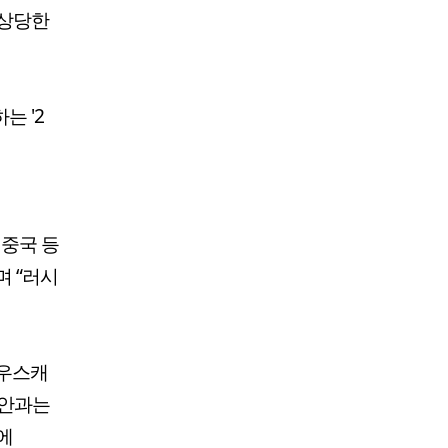
 상당한
는 '2
 중국 등
 “러시
사우스캐
법안과는
에