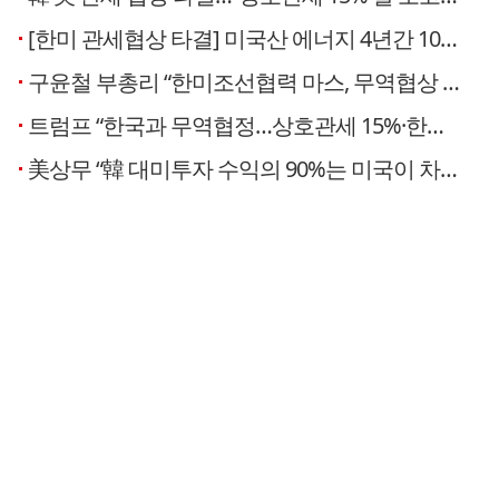
[한미 관세협상 타결] 미국산 에너지 4년간 1000억달러 수입…알래스카 LNG는 협상에서 빠졌다
구윤철 부총리 “한미조선협력 마스, 무역협상 타결 큰 기여”
트럼프 “한국과 무역협정…상호관세 15%·한미 정상회담”(종합)
美상무 “韓 대미투자 수익의 90%는 미국이 차지”