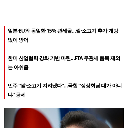
일본·EU와 동일한 15% 관세율…쌀·소고기 추가 개방
없이 방어
한미 산업협력 강화 기반 마련…FTA 무관세 품목 제외
는 아쉬움
민주 “쌀·소고기 지켜냈다”…국힘 “정상회담 대가 아니
냐” 공세