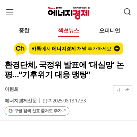
종합
섹션뉴스
오피니언
환경단체, 국정위 발표에 ‘대실망’ 논
평…“기후위기 대응 맹탕”
이원희
가
에너지경제신문
입력 2025.08.13 17:33
구글 검색 선호 출처로 추가