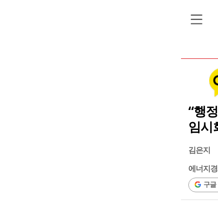
“행정
임시
김은지
에너지경
구글