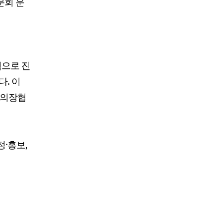
문회 운
적으로 진
. 이
 의장협
정·홍보,