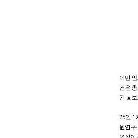
이번 임
건은 총
건 ▲보
25일 
원연구소
연설이 