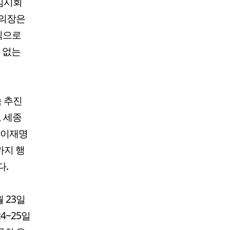
임시회
 의장은
식으로
 없는
속 추진
 세종
 이재명
까지 행
다.
 23일
4~25일