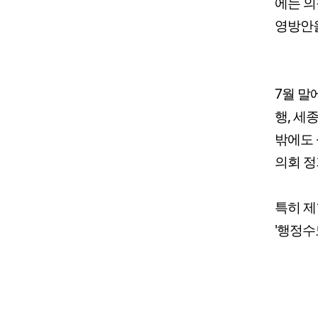
에는 의
영방안을
7월 말
행, 세
밖에도 
의회 정
특히 제
'행정수