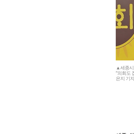
▲세종시
“의회도 
은지 기자