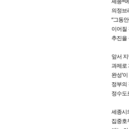
세종=에
의정브리
“그동안
이어질 
추진을 
앞서 지
과제로 
완성'이
정부의 
정수도로
세종시의
집중호우