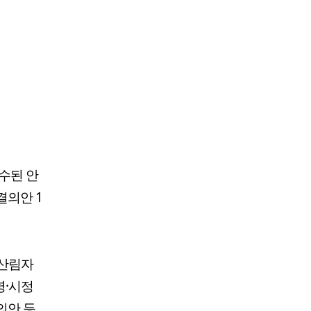
접수된 안
결의안 1
남산림자
명·시정
의안 등