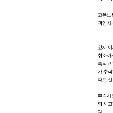
고용노
책임자 
앞서 이
취소까지
속되고 
가 추락
파트 신
추락사는
형 사고
다.