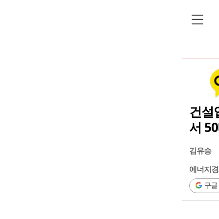
건설
서 5
김유승
에너지경
구글