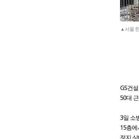
▲서울 한
GS건설
50대 
3일 소
15층에
정지 상