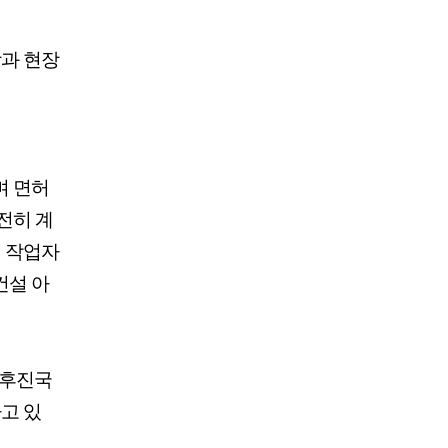
과 현장
며 면허
전히 계
대 작업자
건설 아
'후진국
하고 있