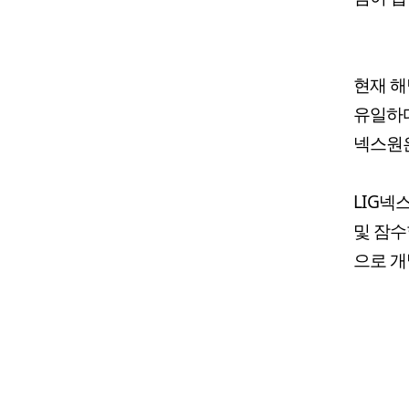
현재 해
유일하다
넥스원은
LIG넥
및 잠수
으로 개