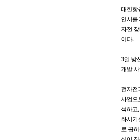
대한항공
안서를 
자전 장
이다.
3일 방
개발 사
전자전기
사업으로
석하고,
화시키는
로 꼽히
심이 집