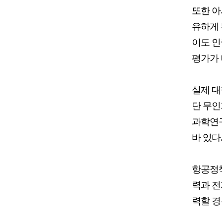
또한 아
유하게 
이도 인
평가가 
실제 대
단 무인
과학연
바 있다
항공정책
력과 전
력할 경