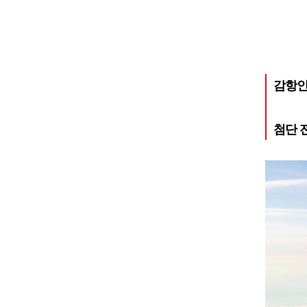
감항인
첨단 