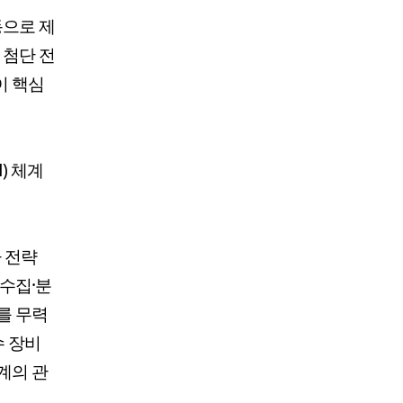
동으로 제
 첨단 전
이 핵심
) 체계
 전략
 수집·분
를 무력
수 장비
계의 관