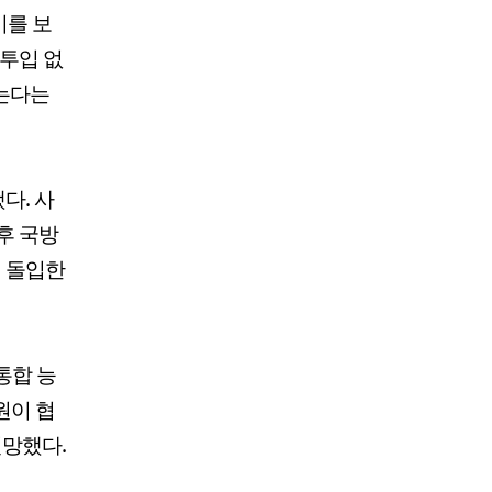
기를 보
 투입 없
갖는다는
다. 사
후 국방
 돌입한
통합 능
원이 협
전망했다.