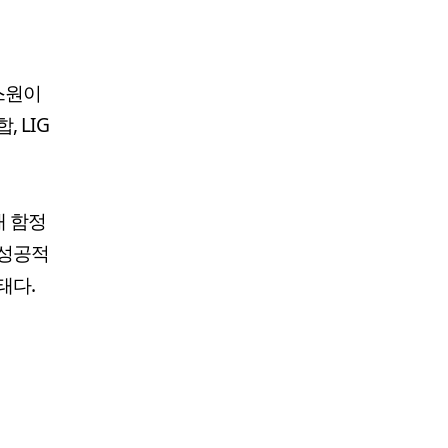
스원이
 LIG
대 함정
 성공적
태다.