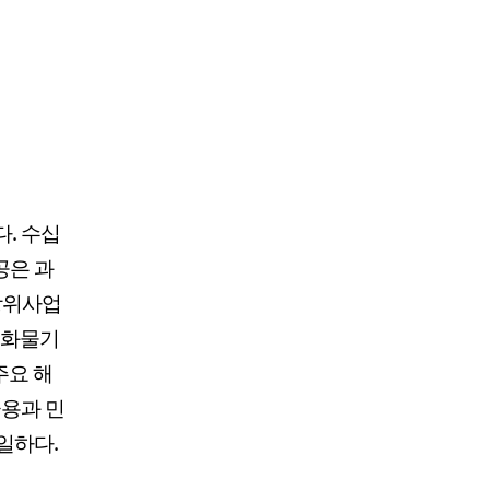
이다. 수십
공은 과
 방위사업
을 화물기
주요 해
군용과 민
일하다.