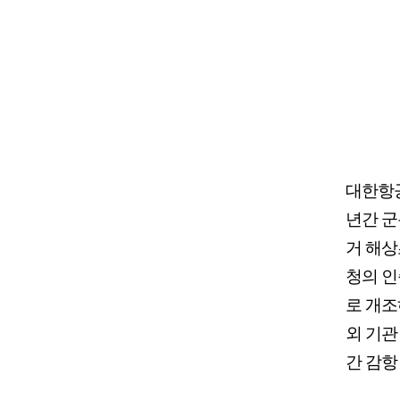
대한항공의
년간 군
거 해상
청의 인
로 개조
외 기관
간 감항