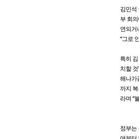
김민석
부 회의
연되거나
“그로 
특히 김
치할 것
해나가겠
까지 복
라며 “
정부는 
애부터 