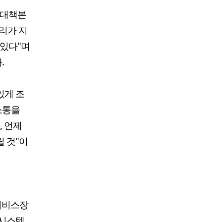
전대책본
리가 지
 있다"며
.
있게 조
소통을
, 언제
 것"이
 서비스장
무시스템