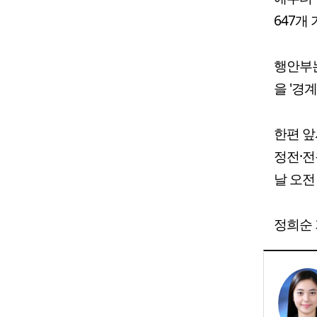
647개
행안부
을 '경
한편 앞
정전·전
날 오전
정희순 기