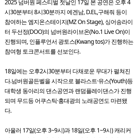
2025 넘버원 페스티벌 첫날인 17일 본 공연은 오후 4
시30분부터 8시30분까지 에겐남, D.EL,구해줘 등이
참여하는 엠지온스테이지(MZ On Stage), 싱어송라이
터 두선정(DOO)의 넘버원라이브온(No.1 Live On)이
진행되며, 인플루언서 광토스(Kwang tos)가 진행하는
참여형 토크콘서트를 선보인다.
18일에는 오후2시30분부터 다채로운 무대가 펼쳐진
다.넘버원골든벨을 시작으로 블라스트·유스(Youth)등
대학생 동아리의 댄스공연과 랜덤플레이댄스가 진행
되며 무드등 어쿠스틱·홍대광의 노래공연도 마련됐
다.
아울러 17일(오후 3~9시)과 18일(오후 1~9시) 캐리커