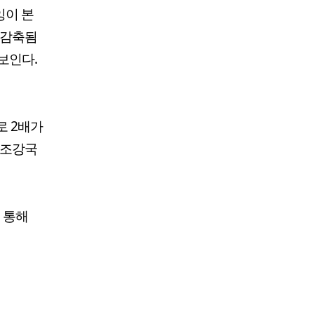
잉이 본
 감축됨
보인다.
로 2배가
 조강국
 통해