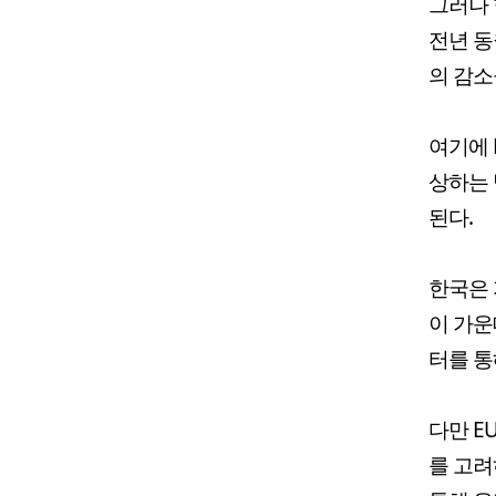
그러나 
전년 동월
의 감소
여기에 
상하는 
된다.
한국은 
이 가운데
터를 통
다만 E
를 고려