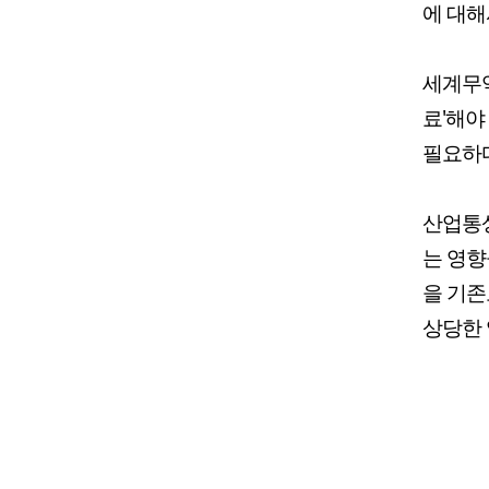
에 대해
세계무역
료'해야
필요하다
산업통상
는 영향
을 기존
상당한 