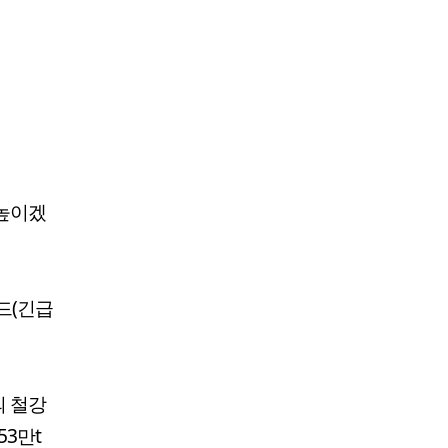
 높이겠
드(긴급
의 철강
3만t