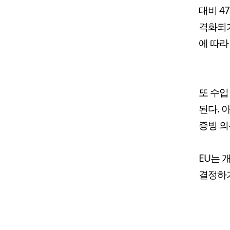
대비 4
격화되기
에 따라
또 수입
된다. 
증빙 의
EU는 
결정하기