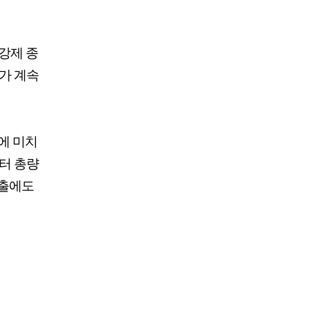
강제 종
가 계속
에 미치
쿼터 총량
수출에도