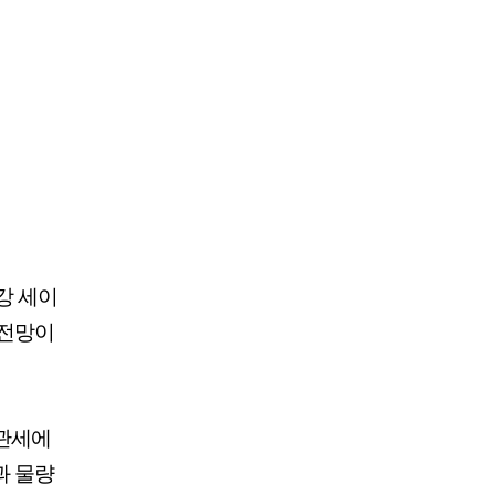
강 세이
 전망이
 관세에
과 물량