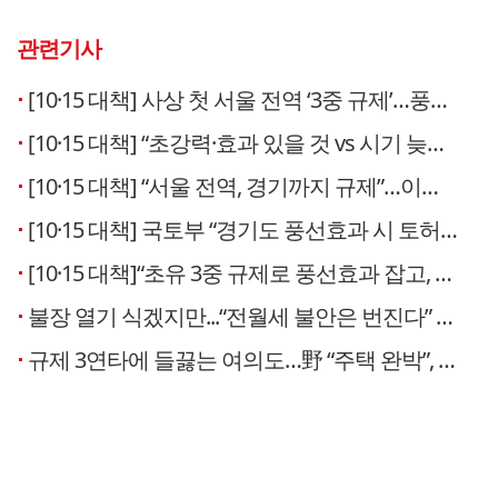
관련기사
[10·15 대책] 사상 첫 서울 전역 ‘3중 규제’…풍선 효과·‘똘똘한 한 채’ 잡는다
[10·15 대책] “초강력·효과 있을 것 vs 시기 늦고 충분치 않아”…전문가 반응 엇갈려
[10·15 대책] “서울 전역, 경기까지 규제”…이재명 3번째 부동산대책, 집값 잡을까
[10·15 대책] 국토부 “경기도 풍선효과 시 토허제 추가 지정…서울시와 마찰 없다”
[10·15 대책]“초유 3중 규제로 풍선효과 잡고, 핀셋 대출로 국민 주거 안정”
불장 열기 식겠지만...“전월세 불안은 번진다” [10.15 부동산대책]
규제 3연타에 들끓는 여의도…野 “주택 완박”, 與 “시장 안정화”