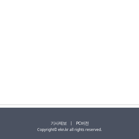
기사제보
PC버전
Copyright© ekn.kr all rights reserved.