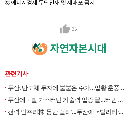
ⓒ 에너지경제,무단전재 및 재배포 금지
35
관련기사
두산, 반도체 투자에 불붙은 주가…업황 훈풍에 ‘더 난다’
두산에너빌 가스터빈 기술력 입증 끝…터빈 종주국 미국에 2기 수출 쾌거
전력 인프라株 ‘동반 랠리’…두산에너빌리티·효성·LS·현대일렉트릭 수혜 확산