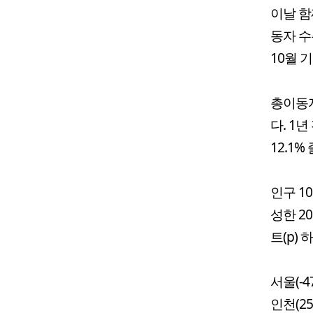
이날 함
동자 수는
10월 
총이동자
다. 1
12.1%
인구 1
성한 2
트(p) 
서울(-4
인천(25