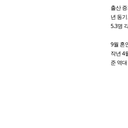
출산 증
년 동기보
5.3명
9월 혼
작년 4
준 역대