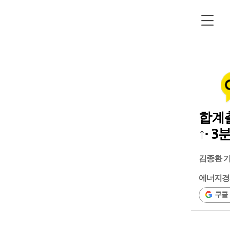
합계출
↑· 
김종환 
에너지경
구글