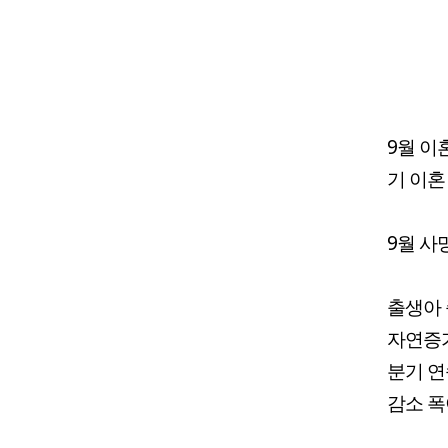
9월 이혼
기 이혼
9월 사망
출생아 
자연증가
분기 연속
감소 폭