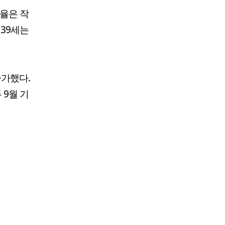
산율은 작
∼39세는
증가했다.
 9월 기