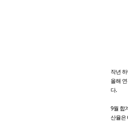
작년 하
올해 연
다.
9월 합
산율은 