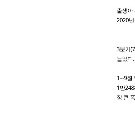
출생아 
2020년
3분기(7
늘었다.
1∼9월
1만248
장 큰 