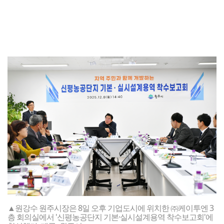
▲원강수 원주시장은 8일 오후 기업도시에 위치한 ㈜케이투엔 3
층 회의실에서 '신평농공단지 기본·실시설계용역 착수보고회'에