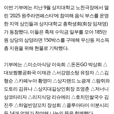
이번 기부에는 지난 9월 상지대학교 노천극장에서 열
린 '2025 원주라면페스타'에 참여해 음식 부스를 운영
한 지역 상인들과 상지대학교 총학생회(회장 임재영)
가 동참했다. 이들은 축제 수익금 일부를 모아 185만
원 상당의 삼양라면 150박스를 구매해 우산동 저소득
층 지원을 위해 현물로 기탁했다.
기부에는 △미소아식당 이숙희 △돈돈GO 박상희 △
대보짬뽕공화국 이재관 △서강염소탕 유정자 △△김
형순 △카페누아 황영미 △상지랜드 노광계 △람쥐와
도토리 김유나 △상지대길상인회장 조영춘 △저너니
샾코타리자 △리지식당 리슈에리 △호치민쌀국수 김
진주 △하얼빈양꼬치 장성희 △클루아타이 이분시리
등 14개 업체가 참여해 나눔의 뜻을 함께했다.