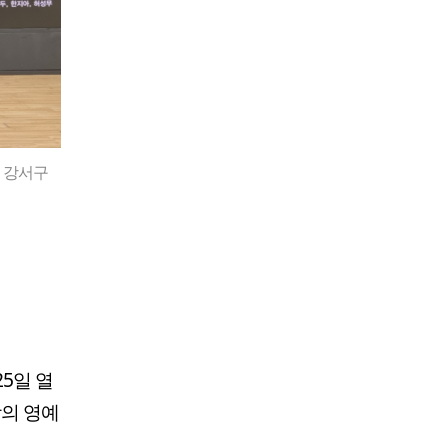
애 강서구
25일 열
상의 영예