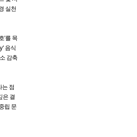
경 실천
호'를 목
y' 음식
탄소 감축
라는 점
깊은 결
중립 문