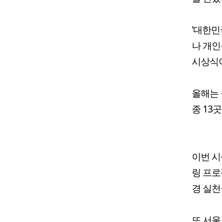
'대한민
나 개인
시상식
올해는 
종 13
이번 시
링 프로
경 실천
또 서울