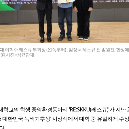
 이혁주 레스큐 부회장 (왼쪽부터) , 임정묵 레스큐 전 임원진, 한정
의원.사진=성균관대
학교의 학생 중앙환경동아리 'RE:SKKU(레스큐)'가 지난 
026 대한민국 녹색기후상' 시상식에서 대학 중 유일하게 수
다.