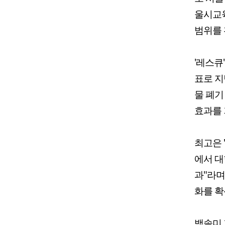
울시교육
범위를 
'레스큐
표로 지난
물 폐기
효과를 
최고은 
에서 대
과"라며
화를 확
백솔미 기