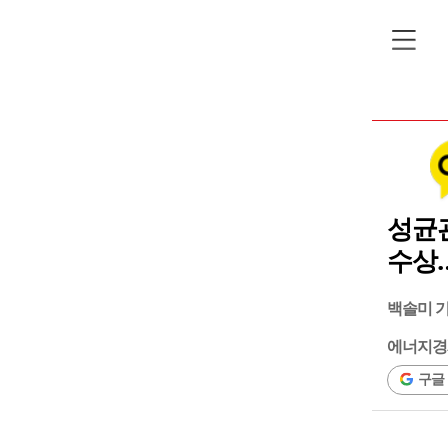
성균관
수상…
백솔미 
에너지경
구글