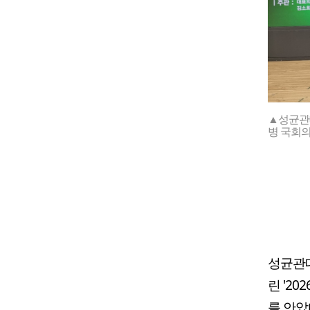
▲성균관대
병 국회
성균관대
린 '2
를 안았