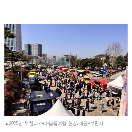
▲2025년 '부천 페스타-봄꽃여행' 현장. 제공=부천시