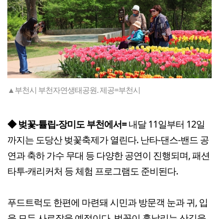
▲부천시 부천자연생태공원. 제공=부천시
◆ 벚꽃-튤립-장미도 부천에서=
내달 11일부터 12일
까지는 도당산 벚꽃축제가 열린다. 난타-댄스-밴드 공
연과 축하 가수 무대 등 다양한 공연이 진행되며, 패션
타투-캐리커처 등 체험 프로그램도 준비된다.
푸드트럭도 한편에 마련돼 시민과 방문객 눈과 귀, 입
을 모두 사로잡을 예정이다. 벚꽃이 흩날리는 산길을