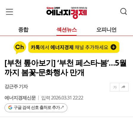
종합
섹션뉴스
오피니언
[부천 톺아보기] ‘부천 페스타-봄’…5월
까지 봄꽃-문화행사 만개
강근주 기자
가
에너지경제신문
입력 2026.03.31 22:22
구글 검색 선호 출처로 추가