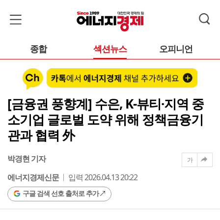
종합
섹션뉴스
오피니언
[금융권 풍향계] 수은, K-뷰티·지역 중
소기업 글로벌 도약 위해 정책금융기
관과 협력 外
박경현 기자
가
에너지경제신문
입력 2026.04.13 20:22
구글 검색 선호 출처로 추가