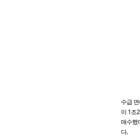
수급 면
이 1조
매수했다
다.