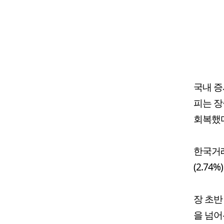
국내 증
피는 장
회복했다
한국거래
(2.74
장 초반 
을 넘어