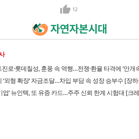
12
사
진로·롯데칠성, 훈풍 속 역행…전쟁·환율 타격에 ‘안개속