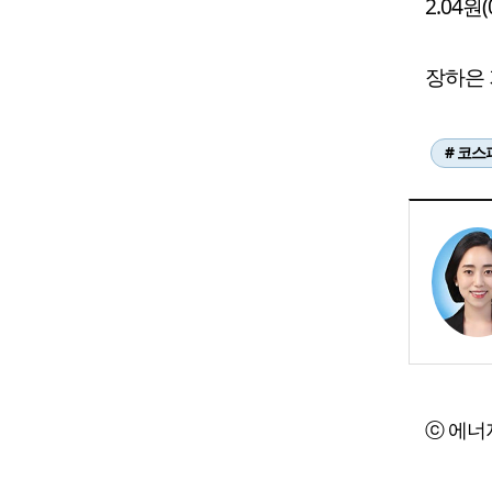
2.04원
장하은 기
# 코스
ⓒ 에너