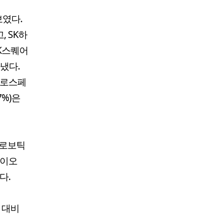
보였다.
, SK하
SK스퀘어
냈다.
화에로스페
7%)은
우로보틱
바이오
다.
일 대비