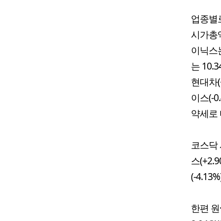
업종별로
시가총액 
이닉스는
는 10
현대차(
이스(-0
약세로 
코스닥 
스(+2
(-4.1
한편 원