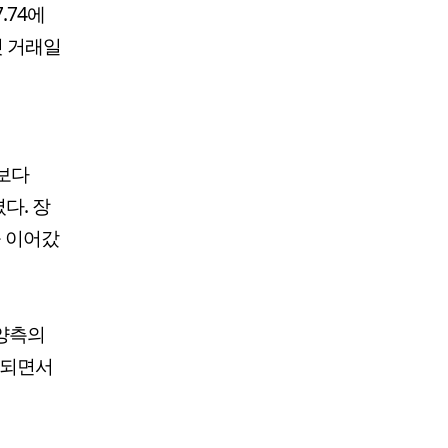
.74에
첫 거래일
)보다
켰다. 장
을 이어갔
 양측의
화되면서