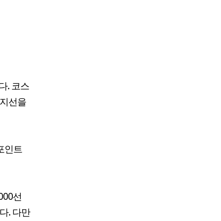
다. 코스
지지선을
2포인트
000선
다. 다만