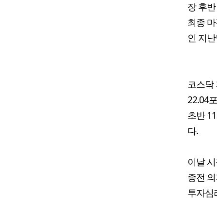
장 후반
최종 마
인 지난
코스닥 
22.04
초반 1
다.
이날 시
종전 의
투자심