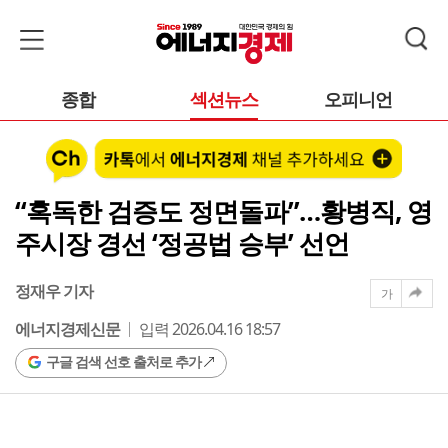
종합
섹션뉴스
오피니언
“혹독한 검증도 정면돌파”…황병직, 영
주시장 경선 ‘정공법 승부’ 선언
정재우 기자
가
에너지경제신문
입력 2026.04.16 18:57
구글 검색 선호 출처로 추가